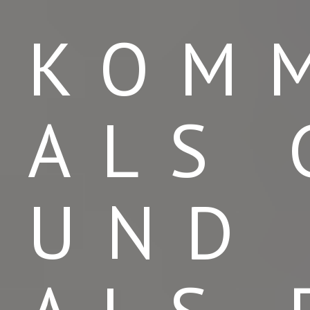
KOM
ALS 
UND