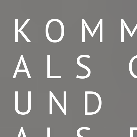
KOM
ALS 
UND